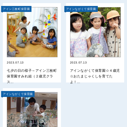
アイン三枚町保育園
アインながくて保育園
2023.07.13
2023.07.13
七夕の日の様子～アイン三枚町
アインながくて保育園☆４歳児
保育園すみれ組（２歳児クラ
☆おたまじゃくしを育てた
ス...
よ！...
アインながくて保育園