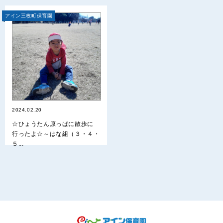
アイン三枚町保育園
2024.02.20
☆ひょうたん原っぱに散歩に
行ったよ☆～はな組（３・４・
５...