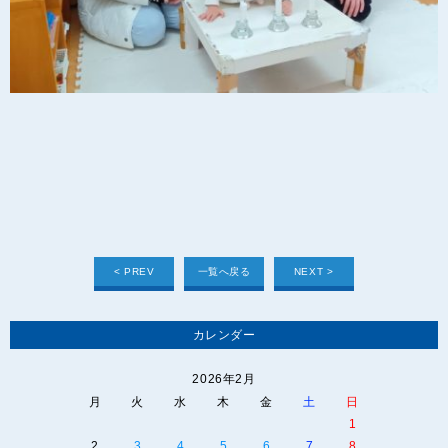
< PREV
一覧へ戻る
NEXT >
カレンダー
2026年2月
月
火
水
木
金
土
日
1
2
3
4
5
6
7
8