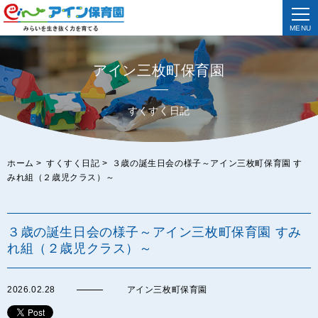
MENU
アイン三枚町保育園
すくすく日記
ホーム
>
すくすく日記
>
３歳の誕生日会の様子～アイン三枚町保育園 す
みれ組（２歳児クラス）～
３歳の誕生日会の様子～アイン三枚町保育園 すみ
れ組（２歳児クラス）～
2026.02.28
アイン三枚町保育園