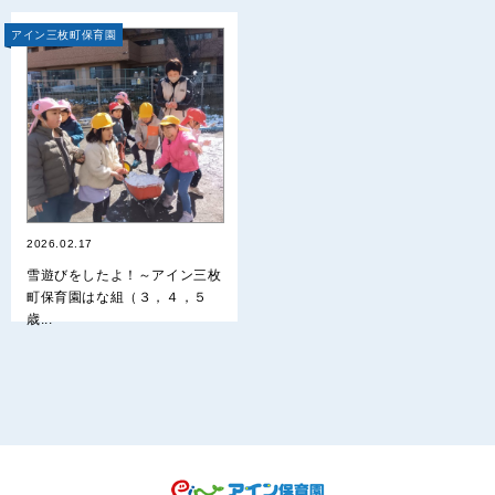
アイン三枚町保育園
2026.02.17
雪遊びをしたよ！～アイン三枚
町保育園はな組（３，４，５
歳...