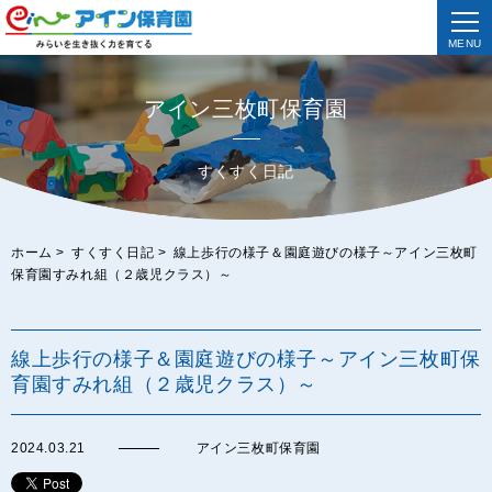
MENU
アイン三枚町保育園
すくすく日記
ホーム
>
すくすく日記
>
線上歩行の様子＆園庭遊びの様子～アイン三枚町
保育園すみれ組（２歳児クラス）～
線上歩行の様子＆園庭遊びの様子～アイン三枚町保
育園すみれ組（２歳児クラス）～
2024.03.21
アイン三枚町保育園