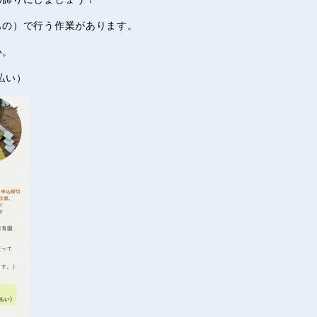
もの）で行う作業があります。
い。
払い）