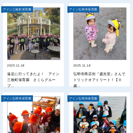
アイン三枚町保育園
アイン弘明寺保育園
2025.11.18
2025.11.18
遠足に行ってきたよ！ アイン
弘明寺商店街『盛光堂』さんで
三枚町保育園 さくらグルー
トリックオアトリート！【０
プ...
歳...
アイン弘明寺保育園
アイン弘明寺保育園