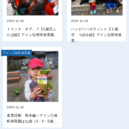
2025.11.18
2025.11.18
トリック・オア…？【1歳児ふ
ハッピーハロウィン☆【２歳
たば組】アイン弘明寺保育園...
児 つぼみ組】アイン弘明寺保
育...
アイン三枚町保育園
2025.11.18
食育活動 秋冬編～アイン三枚
町保育園はな組（3・4・5歳...