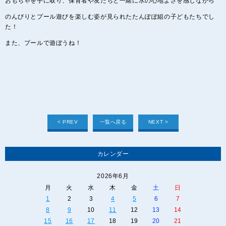
おもちゃを手に取り、保育者や友だちと一緒に水の心地よさを感じながら
のんびりとプール遊びを楽しむ姿が見られたたんぽぽ組の子どもたちでし
た！
また、プールで遊ぼうね！
< PREV
一覧へ戻る
NEXT >
カレンダー
2026年6月
月
火
水
木
金
土
日
1
2
3
4
5
6
7
8
9
10
11
12
13
14
15
16
17
18
19
20
21