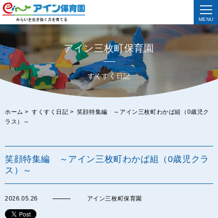
MENU
アイン三枚町保育園
すくすく日記
ホーム
>
すくすく日記
>
笑顔特集編 ～アイン三枚町わかば組（0歳児ク
ラス）～
笑顔特集編 ～アイン三枚町わかば組（0歳児クラ
ス）～
2026.05.26
アイン三枚町保育園