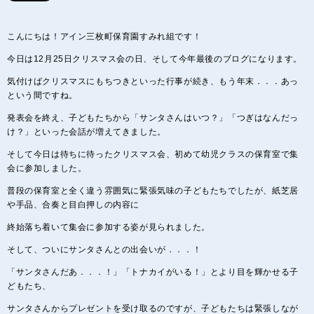
こんにちは！アイン三枚町保育園すみれ組です！
今日は12月25日クリスマス会の日、そして今年最後のブログになります。
気付けばクリスマスにもちつきといった行事が続き、もう年末．．．あっ
という間ですね。
発表会を終え、子どもたちから「サンタさんはいつ？」「つぎはなんだっ
け？」といった会話が増えてきました。
そして今日は待ちに待ったクリスマス会、初めて幼児クラスの保育室で集
会に参加しました。
普段の保育室と全く違う雰囲気に緊張気味の子どもたちでしたが、紙芝居
や手品、合奏と目白押しの内容に
終始落ち着いて集会に参加する姿が見られました。
そして、ついにサンタさんとの出会いが．．．！
「サンタさんだあ．．．！」「トナカイがいる！」とより目を輝かせる子
どもたち、
サンタさんからプレゼントを受け取るのですが、子どもたちは緊張しなが