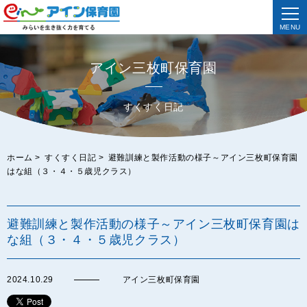
MENU
アイン三枚町保育園
すくすく日記
ホーム
>
すくすく日記
>
避難訓練と製作活動の様子～アイン三枚町保育園
はな組（３・４・５歳児クラス）
避難訓練と製作活動の様子～アイン三枚町保育園は
な組（３・４・５歳児クラス）
2024.10.29
アイン三枚町保育園