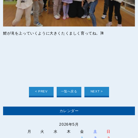
鯉が滝を上っていくように大きくたくましく育ってね。🎏
< PREV
一覧へ戻る
NEXT >
カレンダー
2026年5月
月
火
水
木
金
土
日