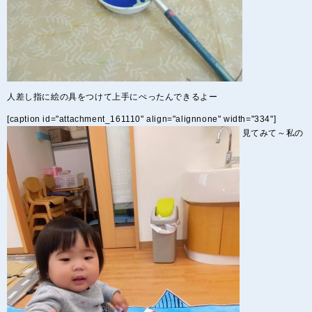
人差し指に絵の具をつけて上手にぺったんできるよー
[caption id="attachment_161110" align="alignnone" width="334"]
見てみて～私の