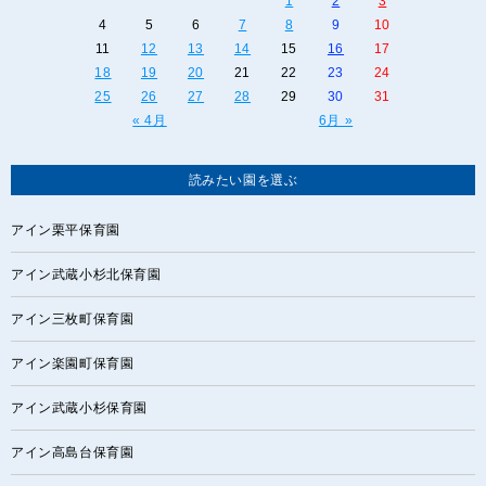
1
2
3
4
5
6
7
8
9
10
11
12
13
14
15
16
17
18
19
20
21
22
23
24
25
26
27
28
29
30
31
« 4月
6月 »
読みたい園を選ぶ
アイン栗平保育園
アイン武蔵小杉北保育園
アイン三枚町保育園
アイン楽園町保育園
アイン武蔵小杉保育園
アイン高島台保育園