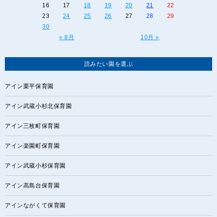
16
17
18
19
20
21
22
23
24
25
26
27
28
29
30
« 8月
10月 »
読みたい園を選ぶ
アイン栗平保育園
アイン武蔵小杉北保育園
アイン三枚町保育園
アイン楽園町保育園
アイン武蔵小杉保育園
アイン高島台保育園
アインながくて保育園