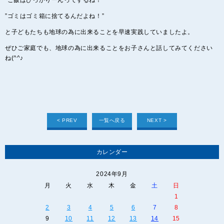
”ゴミはゴミ箱に捨てるんだよね！”
と子どもたちも地球の為に出来ることを早速実践していましたよ。
ぜひご家庭でも、地球の為に出来ることをお子さんと話してみてください
ね(^^♪
< PREV
一覧へ戻る
NEXT >
カレンダー
2024年9月
月
火
水
木
金
土
日
1
2
3
4
5
6
7
8
9
10
11
12
13
14
15