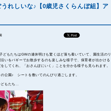
うれしいな♪【0歳児さくらんぼ組】ア
園
子どもたちはGWの連休明けも驚くほど落ち着いていて、園生活の
川沿いをバギーでお散歩するのも楽しみな様子で、保育者が出かける
度をしてくれ、「おさんぽにいく」ことを分かる様子も見られます。
りの公園♪ シートを敷いてのんびり過ごします。
子どもたち…