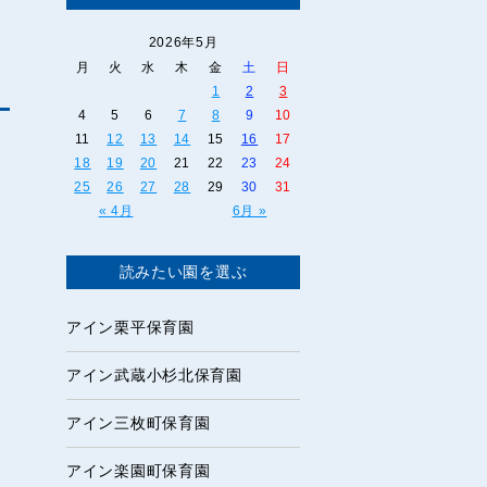
2026年5月
月
火
水
木
金
土
日
1
2
3
4
5
6
7
8
9
10
11
12
13
14
15
16
17
18
19
20
21
22
23
24
25
26
27
28
29
30
31
« 4月
6月 »
リ
読みたい園を選ぶ
アイン栗平保育園
アイン武蔵小杉北保育園
アイン三枚町保育園
アイン楽園町保育園