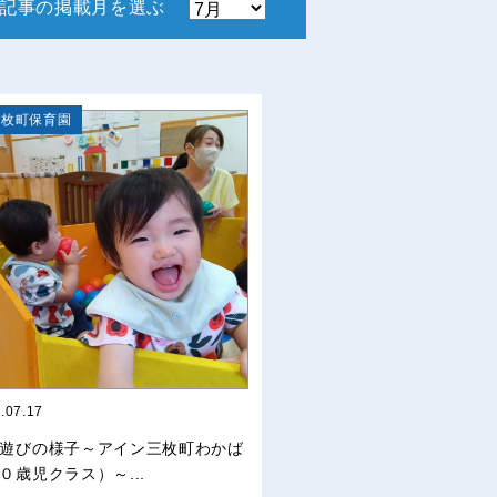
記事の掲載月を選ぶ
三枚町保育園
.07.17
遊びの様子～アイン三枚町わかば
０歳児クラス）～...