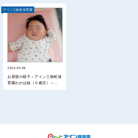
アイン三枚町保育園
2024.05.08
お昼寝の様子～アイン三枚町保
育園わかば組（０歳児）～...