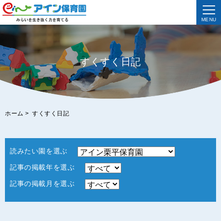
MENU
すくすく日記
ホーム
>
すくすく日記
読みたい園を選ぶ
記事の掲載年を選ぶ
記事の掲載月を選ぶ