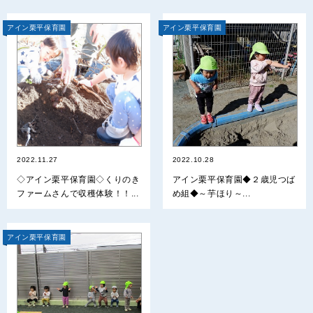
アイン栗平保育園
アイン栗平保育園
2022.11.27
2022.10.28
◇アイン栗平保育園◇くりのき
アイン栗平保育園◆２歳児つば
ファームさんで収穫体験！！...
め組◆～芋ほり～...
アイン栗平保育園