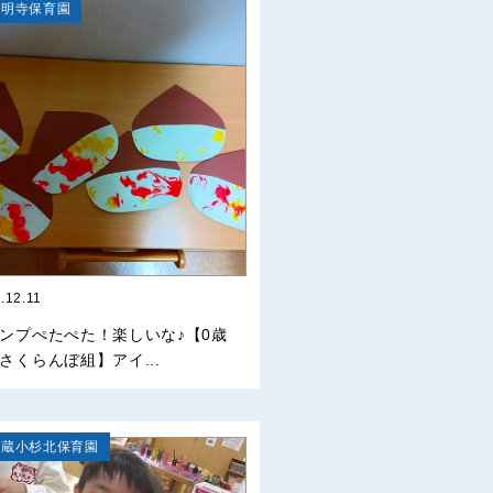
弘明寺保育園
.12.11
ンプぺたぺた！楽しいな♪【0歳
さくらんぼ組】アイ...
武蔵小杉北保育園