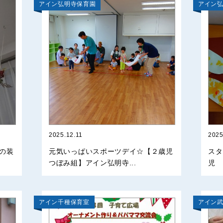
アイン弘明寺保育園
アイン
2025.12.11
2025
の装
元気いっぱいスポーツデイ☆【２歳児
スタ
つぼみ組】アイン弘明寺...
児 
アイン千種保育室
アイン