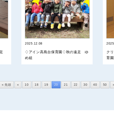
2025.12.08
2025
遠足
♢アイン高島台保育園♢秋の遠足 ゆ
クリ
め組
育園
« 先頭
«
10
18
19
20
21
22
30
40
50