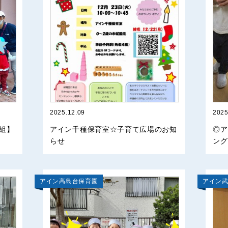
2025.12.09
2025
組】
アイン千種保育室☆子育て広場のお知
◎ア
らせ
ングし
アイン高島台保育園
アイン