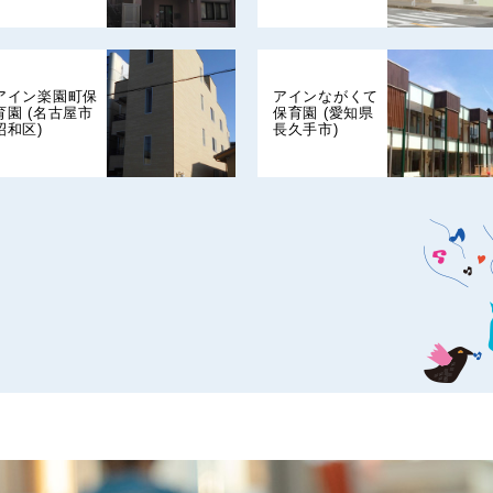
アイン楽園町保
アインながくて
育園 (名古屋市
保育園 (愛知県
昭和区)
長久手市)