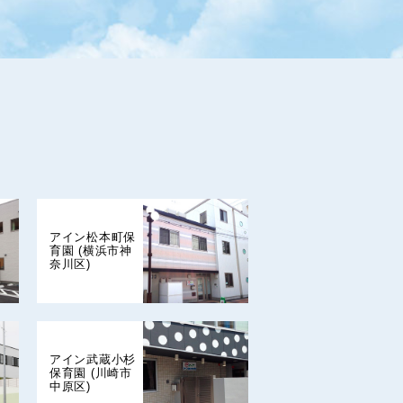
アイン松本町保
育園 (横浜市神
奈川区)
アイン武蔵小杉
保育園 (川崎市
中原区)