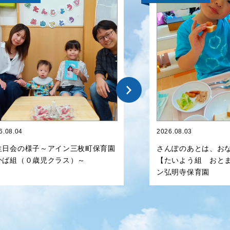
6.08.04
2026.08.03
生日会の様子～アイン三枚町保育園
さんぽのあとは、お
かば組（０歳児クラス）～
【たいよう組 おと
ン弘明寺保育園