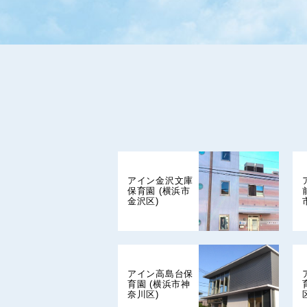
アイン金沢文庫
保育園 (横浜市
金沢区)
アイン高島台保
育園 (横浜市神
奈川区)