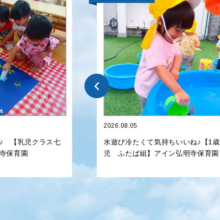
2026.08.05
♪ 【乳児クラス七
水遊び冷たくて気持ちいいね♪【1歳
寺保育園
児 ふたば組】アイン弘明寺保育園