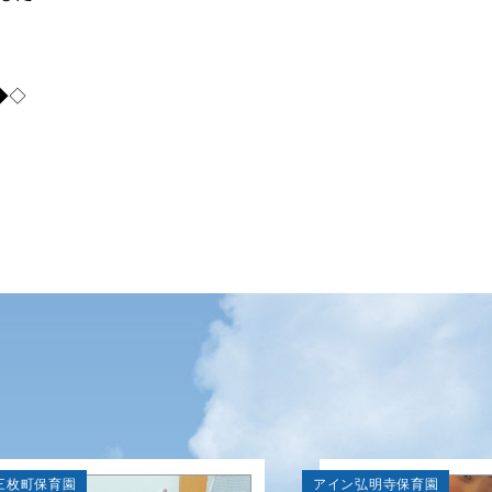
◆◇
三枚町保育園
アイン弘明寺保育園