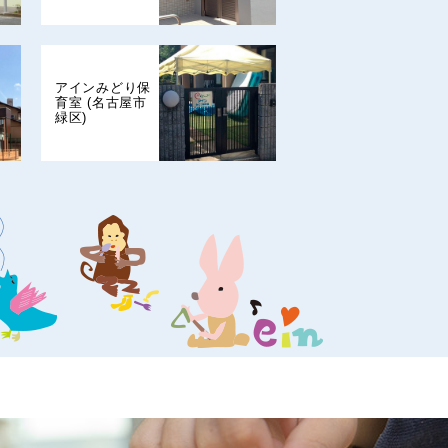
アインみどり保
育室 (名古屋市
緑区)