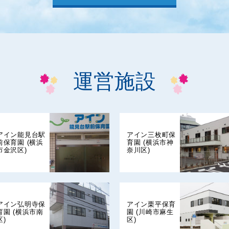
運営施設
アイン能見台駅
アイン三枚町保
前保育園 (横浜
育園 (横浜市神
市金沢区)
奈川区)
アイン弘明寺保
アイン栗平保育
育園 (横浜市南
園 (川崎市麻生
区)
区)