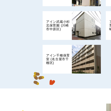
アイン武蔵小杉
北保育園 (川崎
市中原区)
アイン千種保育
室 (名古屋市千
種区)