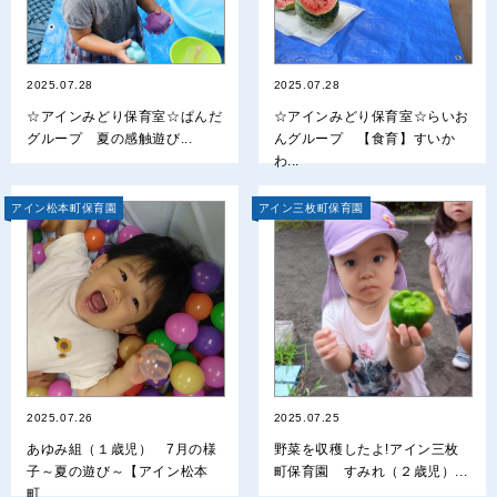
2025.07.28
2025.07.28
☆アインみどり保育室☆ぱんだ
☆アインみどり保育室☆らいお
グループ 夏の感触遊び...
んグループ 【食育】すいか
わ...
アイン松本町保育園
アイン三枚町保育園
2025.07.26
2025.07.25
あゆみ組（１歳児） 7月の様
野菜を収穫したよ!アイン三枚
子～夏の遊び～【アイン松本
町保育園 すみれ（２歳児）...
町...