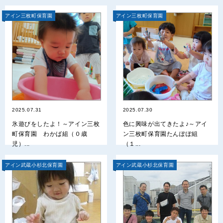
アイン三枚町保育園
アイン三枚町保育園
2025.07.31
2025.07.30
氷遊びをしたよ！～アイン三枚
色に興味が出てきたよ♪～アイ
町保育園 わかば組（０歳
ン三枚町保育園たんぽぽ組
児）...
（１...
アイン武蔵小杉北保育園
アイン武蔵小杉北保育園