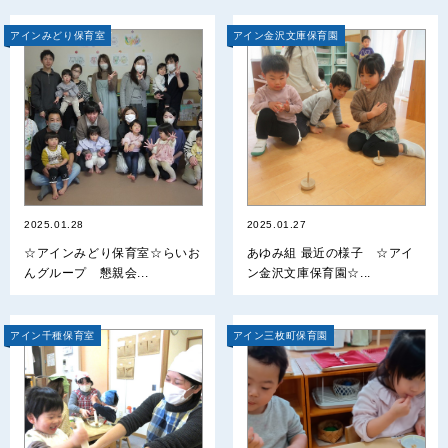
アインみどり保育室
アイン金沢文庫保育園
2025.01.28
2025.01.27
☆アインみどり保育室☆らいお
あゆみ組 最近の様子 ☆アイ
んグループ 懇親会...
ン金沢文庫保育園☆...
アイン千種保育室
アイン三枚町保育園