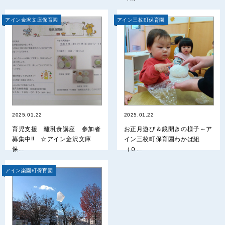
アイン金沢文庫保育園
アイン三枚町保育園
2025.01.22
2025.01.22
育児支援 離乳食講座 参加者
お正月遊び＆鏡開きの様子～ア
募集中‼ ☆アイン金沢文庫
イン三枚町保育園わかば組
保...
（０...
アイン楽園町保育園