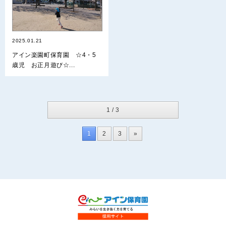
2025.01.21
アイン楽園町保育園 ☆4・5
歳児 お正月遊び☆...
1 / 3
1
2
3
»