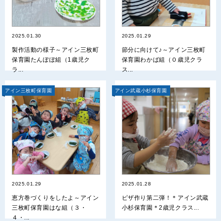
2025.01.30
2025.01.29
製作活動の様子～アイン三枚町
節分に向けて♪～アイン三枚町
保育園たんぽぽ組（1歳児ク
保育園わかば組（０歳児クラ
ラ...
ス...
アイン三枚町保育園
アイン武蔵小杉保育園
2025.01.29
2025.01.28
恵方巻づくりをしたよ～アイン
ピザ作り第二弾！＊アイン武蔵
三枚町保育園はな組（３・
小杉保育園＊2歳児クラス...
４・...