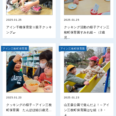
2025.01.25
2025.01.25
アイン千種保育室☆親子クッキ
クッキング活動の様子アイン三
ング🍳
枚町保育園すみれ組～（2歳
児...
アイン三枚町保育園
アイン三枚町保育園
2025.01.23
2025.01.23
クッキングの様子～アイン三枚
山王森公園で遊んだよ！～アイ
町保育園 たんぽぽ組(1歳児...
ン三枚町保育園はな組（３・
４...