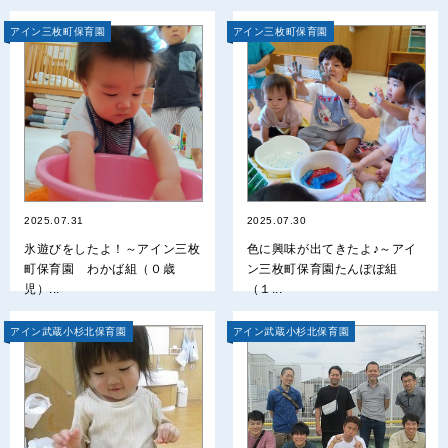
アイン三枚町保育園
アイン三枚町保育園
2025.07.31
2025.07.30
氷遊びをしたよ！～アイン三枚
色に興味が出てきたよ♪～アイ
町保育園 わかば組（０歳
ン三枚町保育園たんぽぽ組
児）...
（１...
アイン武蔵小杉北保育園
アイン武蔵小杉北保育園