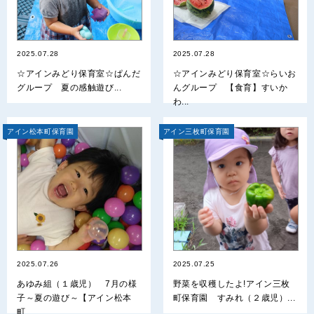
2025.07.28
2025.07.28
☆アインみどり保育室☆ぱんだ
☆アインみどり保育室☆らいお
グループ 夏の感触遊び...
んグループ 【食育】すいか
わ...
アイン松本町保育園
アイン三枚町保育園
2025.07.26
2025.07.25
あゆみ組（１歳児） 7月の様
野菜を収穫したよ!アイン三枚
子～夏の遊び～【アイン松本
町保育園 すみれ（２歳児）...
町...