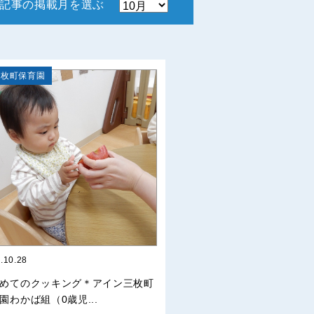
記事の掲載月を選ぶ
三枚町保育園
.10.28
めてのクッキング＊アイン三枚町
園わかば組（0歳児...