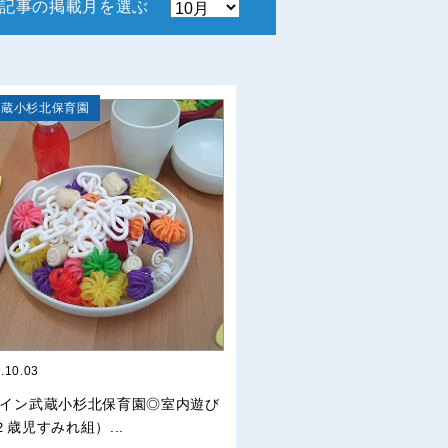
記事の掲載月を選ぶ
武蔵小杉北保育園
.10.03
イン武蔵小杉北保育園◎室内遊び
２歳児すみれ組）...