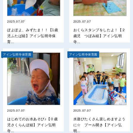
2025.07.07
2025.07.07
ぽよぽよ、みずたま！！【1歳
おくらスタンプをしたよ！【２
児ふたば組】アイン弘明寺保
歳児 つぼみ組】アイン弘明
育...
寺...
アイン弘明寺保育園
アイン弘明寺保育園
2025.07.07
2025.07.07
はじめてのお水あそび♪【０歳
水遊びたくさん楽しめますよう
児さくらんぼ組】アイン弘明
に☆ プール開き【アイン弘
寺...
明...