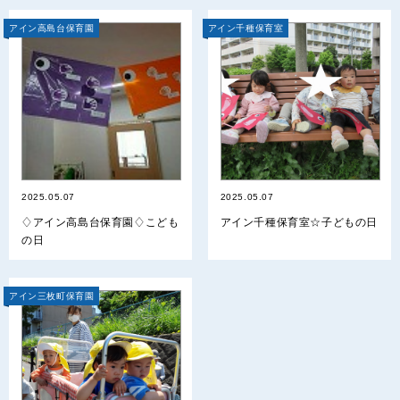
アイン高島台保育園
アイン千種保育室
2025.05.07
2025.05.07
♢アイン高島台保育園♢こども
アイン千種保育室☆子どもの日
の日
アイン三枚町保育園