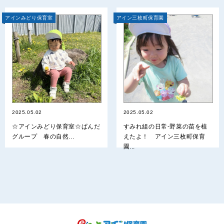
アインみどり保育室
アイン三枚町保育園
2025.05.02
2025.05.02
☆アインみどり保育室☆ぱんだ
すみれ組の日常‐野菜の苗を植
グループ 春の自然...
えたよ！ アイン三枚町保育
園...