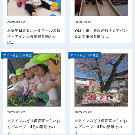
2025.05.02
2025.05.02
お誕生日会＆ボールプールの様
めばえ組 最近の様子☆アイン
子～アイン三枚町保育園わか
金沢文庫保育園☆...
ば...
アインみどり保育室
アインみどり保育室
2025.05.02
2025.05.02
☆アインみどり保育室☆らいお
☆アインみどり保育室☆らいお
んグループ 4月の活動その
んグループ 4月の活動その
２...
１...