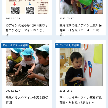
2025.05.28
2025.05.27
◎アイン武蔵小杉北保育園◎子
園庭活動の様子アイン三枚町保
育てひろば「アインのことり
育園 はな組（３・４・５歳
ば...
児...
アイン金沢文庫保育園
アイン三枚町保育園
2025.05.27
2025.05.27
幼児クラス☆アイン金沢文庫保
室内での様子～アイン三枚町保
育園
育園すみれ組（2歳児）～...