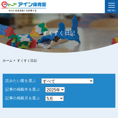
MENU
すくすく日記
ホーム
>
すくすく日記
読みたい園を選ぶ
記事の掲載年を選ぶ
記事の掲載月を選ぶ