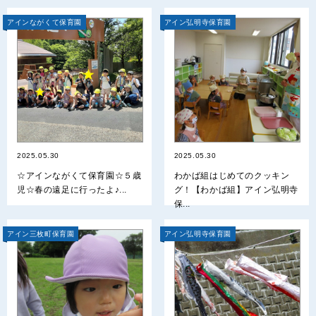
アインながくて保育園
アイン弘明寺保育園
2025.05.30
2025.05.30
☆アインながくて保育園☆５歳
わかば組はじめてのクッキン
児☆春の遠足に行ったよ♪...
グ！【わかば組】アイン弘明寺
保...
アイン三枚町保育園
アイン弘明寺保育園