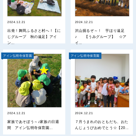
2024.12.21
2024.12.21
出発！舞岡ふるさと村へ！【に
沢山掘るぞ～！ 芋ほり遠足
じグループ 秋の遠足】アイ
♪ 【うみグループ】 ☆ア
ン...
イ...
アイン弘明寺保育園
アイン弘明寺保育園
2024.12.21
2024.12.21
家族であそぼう～♪家族の日週
７月うまれのおともだち、おた
間 アイン弘明寺保育園...
んじょうびおめでとう☆【20...